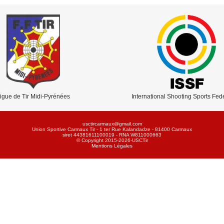
igue de Tir Midi-Pyrénées
International Shooting Sports Fed
usctircarmaux@gmail.com
Union Sportive Carmaux Tir - 1 ter Rue Kalandadze - 81400 Carmaux
siret 44381611100019 - RNA W811000663
© Copyright 2015-2026-USCTir
Mentions Légales