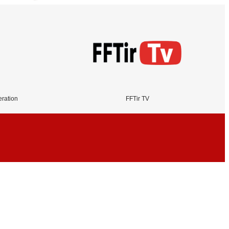
eration
FFTir TV