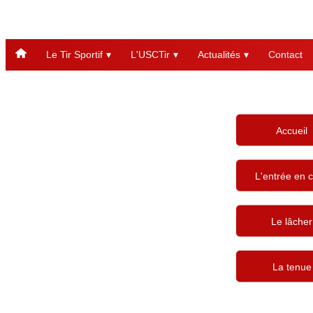
Le Tir Sportif
L'USCTir
Actualités
Contact
Accueil
L'entrée en c
Le lâcher
La tenue