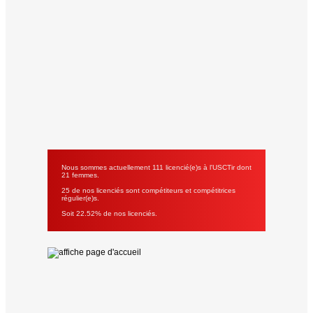
Nous sommes actuellement 111 licencié(e)s à l'USCTir dont
21 femmes.
25 de nos licenciés sont compétiteurs et compétitrices
régulier(e)s.
Soit 22.52% de nos licenciés.