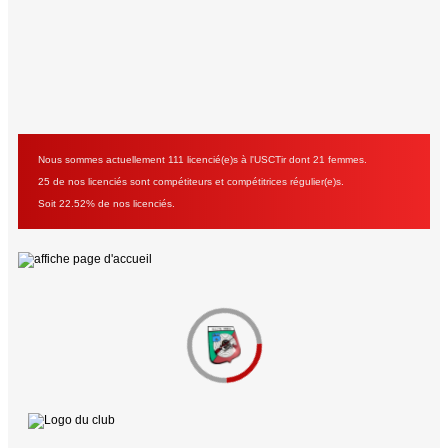
Nous sommes actuellement 111 licencié(e)s à l'USCTir dont 21 femmes.
25 de nos licenciés sont compétiteurs et compétitrices régulier(e)s.
Soit 22.52% de nos licenciés.