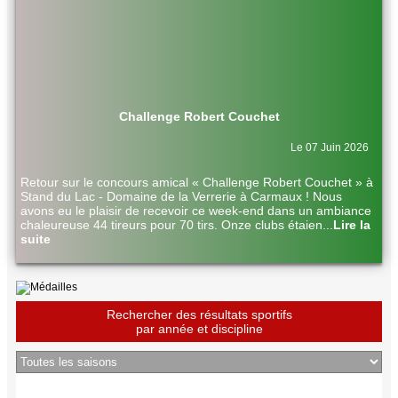
Challenge Robert Couchet
Le 07 Juin 2026
Retour sur le concours amical « Challenge Robert Couchet » à
Stand du Lac - Domaine de la Verrerie à Carmaux ! Nous
avons eu le plaisir de recevoir ce week-end dans un ambiance
chaleureuse 44 tireurs pour 70 tirs. Onze clubs étaien
...
Lire la
suite
Rechercher des résultats sportifs
par année et discipline