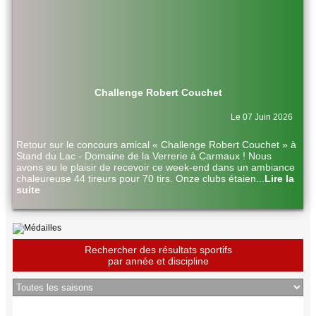
Challenge Robert Couchet
Le 07 Juin 2026
Retour sur le concours amical « Challenge Robert Couchet » à
Stand du Lac - Domaine de la Verrerie à Carmaux ! Nous
avons eu le plaisir de recevoir ce week-end dans un ambiance
chaleureuse 44 tireurs pour 70 tirs. Onze clubs étaien
...
Lire la
suite
Rechercher des résultats sportifs
par année et discipline