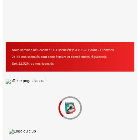
Nous sommes actuellement 111 licencié(e)s à l'USCTir dont 21 femmes.
25 de nos licenciés sont compétiteurs et compétitrices régulier(e)s.
Soit 22.52% de nos licenciés.