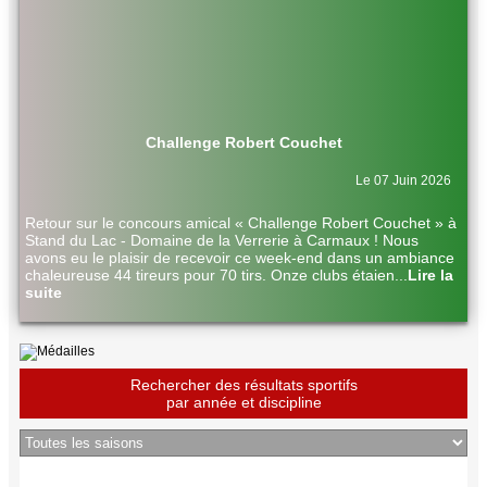
Challenge Robert Couchet
Le 07 Juin 2026
Retour sur le concours amical « Challenge Robert Couchet » à
Stand du Lac - Domaine de la Verrerie à Carmaux ! Nous
avons eu le plaisir de recevoir ce week-end dans un ambiance
chaleureuse 44 tireurs pour 70 tirs. Onze clubs étaien
...
Lire la
suite
Rechercher des résultats sportifs
par année et discipline