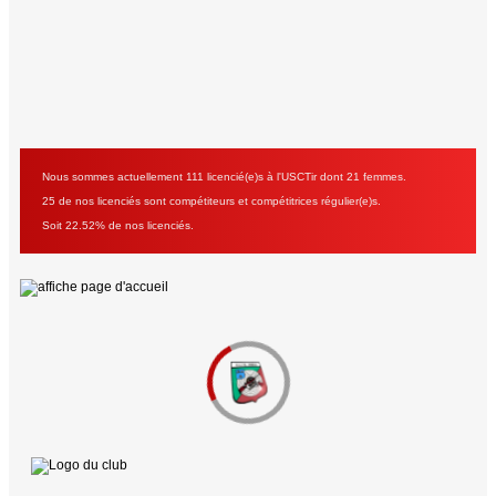
Nous sommes actuellement 111 licencié(e)s à l'USCTir dont 21 femmes.
25 de nos licenciés sont compétiteurs et compétitrices régulier(e)s.
Soit 22.52% de nos licenciés.