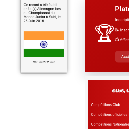
Ce record a été établi
Pla
en/au(x) Allemagne lors
du Championnat du
Monde Junior à Suhl, le
Inscript
26 Juin 2018.
🏆
📝 Inscr
📺 Affi
Accé
ISSF-2023 FFtir-2023
club, 
Compétitions Club
Compétitions officielles
Compétitions Nationale