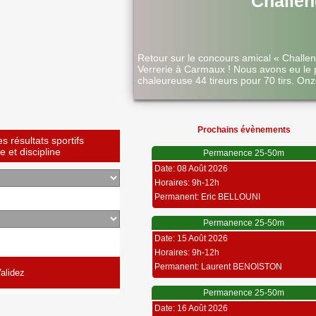
Challen
Retour sur le concours amical « Challe
Verrerie à Carmaux ! Nous avons eu le 
chaleureuse 44 tireurs pour 70 tirs. Onz
Prochains évènements
 résultats sportifs
 et discipline
Permanence 25-50m
Date: 08 Août 2026
Horaires: 9h-12h
Permanent: Eric BELLOUNI
Permanence 25-50m
Date: 15 Août 2026
Horaires: 9h-12h
Permanent: Laurent BENOISTON
Permanence 25-50m
Date: 16 Août 2026