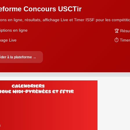
teforme Concours USCTir
ions en ligne, résultats, affichage Live et Timer ISSF pour les compétition
iptions en ligne
🏆 Résul
chage Live
⏱️ Timer
der à la plateforme →
Calendriers
Ligue Midi-Pyrénées et FFtir
s