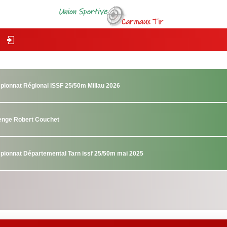
pionnat Régional ISSF 25/50m Millau 2026
lenge Robert Couchet
pionnat Départemental Tarn issf 25/50m mai 2025