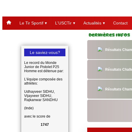
Le Tir Sportif
L'USCTir
Actualités
Contact
Dernières Infos
Résultats Cham
Le saviez-vous?
Le record du Monde
Junior de Pistolet P25
Résultats Chal
Homme est détenue par:
L'équipe composée des
athlètes:
Résultats Cham
Udhayveer SIDHU,
Vijayveer SIDHU,
Rajkanwar SANDHU
(Inde)
avec le score de
1747