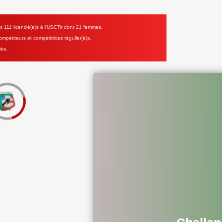
111 licencié(e)s à l'USCTir dont 21 femmes.
mpétiteurs et compétitrices régulier(e)s.
iés.