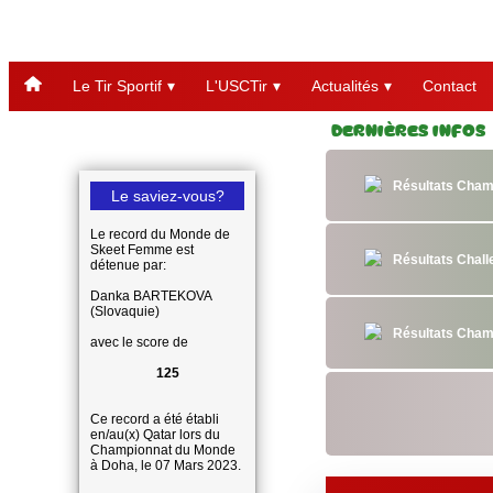
Le Tir Sportif
L'USCTir
Actualités
Contact
Dernières Infos
Résultats Cham
Le saviez-vous?
Le record du Monde de
Skeet Femme est
Résultats Chal
détenue par:
Danka BARTEKOVA
(Slovaquie)
Résultats Cham
avec le score de
125
Ce record a été établi
en/au(x) Qatar lors du
Championnat du Monde
à Doha, le 07 Mars 2023.