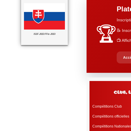
Pla
Inscript
🏆
📝 Inscr
ISSF-2023 FFtir-2023
📺 Affi
Accé
c
Compétitions Club
Compétitions officielles
Compétitions Nationale