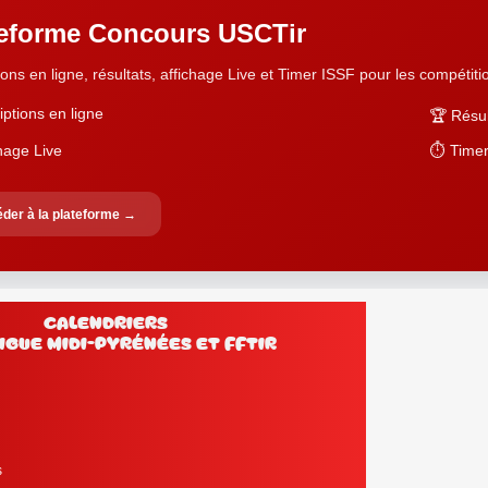
teforme Concours USCTir
ions en ligne, résultats, affichage Live et Timer ISSF pour les compétition
iptions en ligne
🏆 Résul
chage Live
⏱️ Timer
der à la plateforme →
Calendriers
lub, Ligue Midi-Pyrénées et FFtir
s