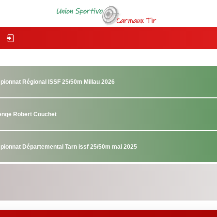
pionnat Régional ISSF 25/50m Millau 2026
lenge Robert Couchet
pionnat Départemental Tarn issf 25/50m mai 2025