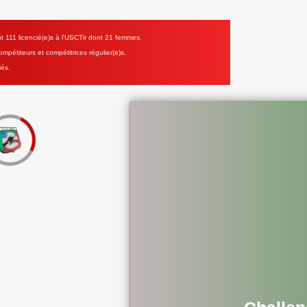
111 licencié(e)s à l'USCTir dont 21 femmes.
mpétiteurs et compétitrices régulier(e)s.
iés.