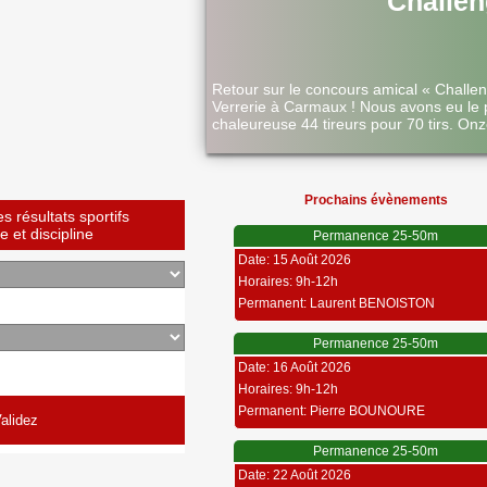
Challen
Retour sur le concours amical « Challe
Verrerie à Carmaux ! Nous avons eu le 
chaleureuse 44 tireurs pour 70 tirs. Onz
Prochains évènements
 résultats sportifs
 et discipline
Permanence 25-50m
Date: 15 Août 2026
Horaires: 9h-12h
Permanent: Laurent BENOISTON
Permanence 25-50m
Date: 16 Août 2026
Horaires: 9h-12h
Permanent: Pierre BOUNOURE
Permanence 25-50m
Date: 22 Août 2026