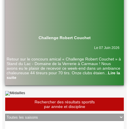
Challenge Robert Couchet
Le 07 Juin 2026
Retour sur le concours amical « Challenge Robert Couchet » à
Stand du Lac - Domaine de la Verrerie à Carmaux ! Nous
avons eu le plaisir de recevoir ce week-end dans un ambiance
chaleureuse 44 tireurs pour 70 tirs. Onze clubs étaien
...
Lire la
suite
Rechercher des résultats sportifs
par année et discipline