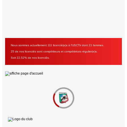
Nous sommes actuellement 111 licencié(e)s à l'USCTir dont 21 femmes.
25 de nos licenciés sont compétiteurs et compétitrices régulier(e)s.
Soit 22.52% de nos licenciés.