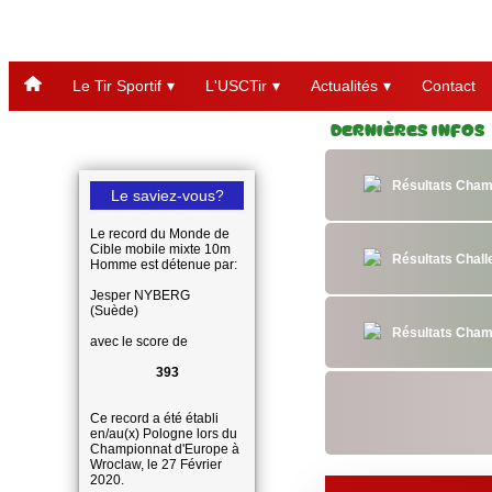
Le Tir Sportif
L'USCTir
Actualités
Contact
Dernières Infos
Résultats Cham
Le saviez-vous?
Le record du Monde de
Cible mobile mixte 10m
Résultats Chal
Homme est détenue par:
Jesper NYBERG
(Suède)
Résultats Cham
avec le score de
393
Ce record a été établi
en/au(x) Pologne lors du
Championnat d'Europe à
Wroclaw, le 27 Février
2020.