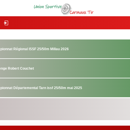
pionnat Régional ISSF 25/50m Millau 2026
lenge Robert Couchet
pionnat Départemental Tarn issf 25/50m mai 2025