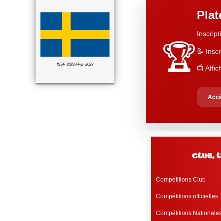
Pla
Inscript
🏆
📝 Inscr
ISSF-2023 FFtir-2023
📺 Affi
Accé
club, 
Compétitions Club
Compétitions officielles
Compétitions Nationale