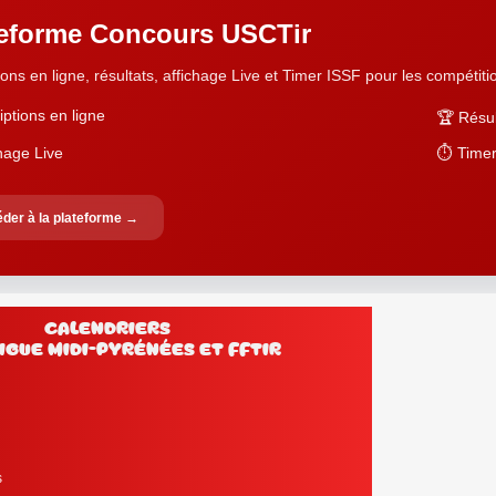
teforme Concours USCTir
ions en ligne, résultats, affichage Live et Timer ISSF pour les compétition
iptions en ligne
🏆 Résul
chage Live
⏱️ Timer
der à la plateforme →
Calendriers
Ligue Midi-Pyrénées et FFtir
s