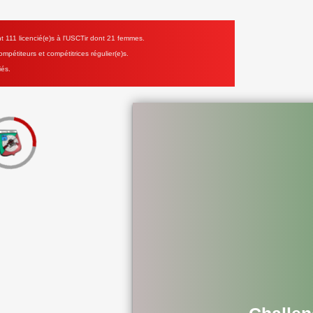
111 licencié(e)s à l'USCTir dont 21 femmes.
mpétiteurs et compétitrices régulier(e)s.
iés.