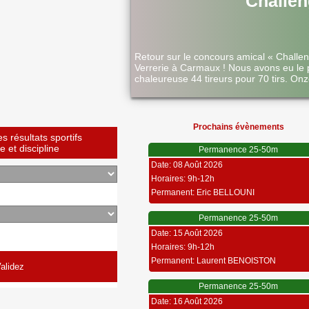
Challen
Retour sur le concours amical « Challe
Verrerie à Carmaux ! Nous avons eu le 
chaleureuse 44 tireurs pour 70 tirs. Onz
Prochains évènements
 résultats sportifs
 et discipline
Permanence 25-50m
Date: 08 Août 2026
Horaires: 9h-12h
Permanent: Eric BELLOUNI
Permanence 25-50m
Date: 15 Août 2026
Horaires: 9h-12h
Permanent: Laurent BENOISTON
Permanence 25-50m
Date: 16 Août 2026