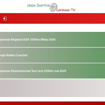
pionnat Régional ISSF 25/50m Millau 2026
lenge Robert Couchet
pionnat Départemental Tarn issf 25/50m mai 2025