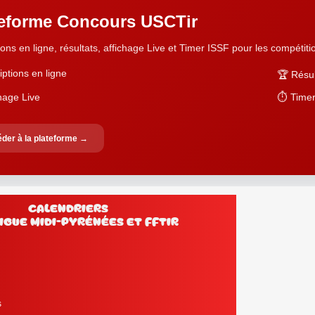
teforme Concours USCTir
ions en ligne, résultats, affichage Live et Timer ISSF pour les compétition
iptions en ligne
🏆 Résul
chage Live
⏱️ Timer
der à la plateforme →
Calendriers
lub, Ligue Midi-Pyrénées et FFtir
s