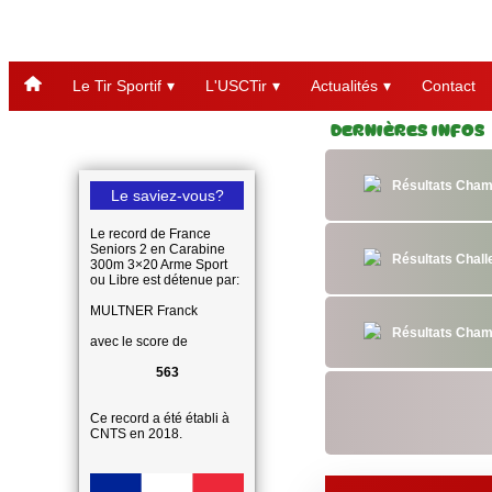
Le Tir Sportif
L'USCTir
Actualités
Contact
Dernières Infos
Résultats Cham
Le saviez-vous?
Le record de France
Seniors 2 en Carabine
Résultats Chal
300m 3×20 Arme Sport
ou Libre est détenue par:
MULTNER Franck
Résultats Cham
avec le score de
563
Ce record a été établi à
CNTS en 2018.