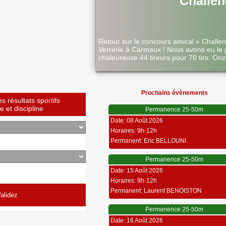
Challen
Retour sur le concours amical « Challe
Verrerie à Carmaux ! Nous avons eu le 
chaleureuse 44 tireurs pour 70 tirs. Onz
Prochains évènements
 résultats sportifs
 et discipline
Permanence 25-50m
Date: 08 Août 2026
Horaires: 9h-12h
Permanent: Eric BELLOUNI
Permanence 25-50m
Date: 15 Août 2026
Horaires: 9h-12h
Permanent: Laurent BENOISTON
Permanence 25-50m
Date: 16 Août 2026