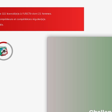
111 licencié(e)s à l'USCTir dont 21 femmes.
mpétiteurs et compétitrices régulier(e)s.
iés.