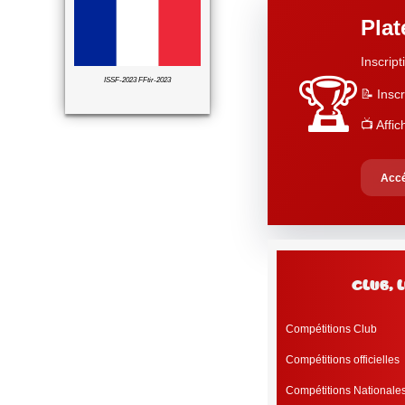
Pla
Inscript
🏆
ISSF-2023 FFtir-2023
📝 Inscr
📺 Affi
Accé
c
Compétitions Club
Compétitions officielles
Compétitions Nationale