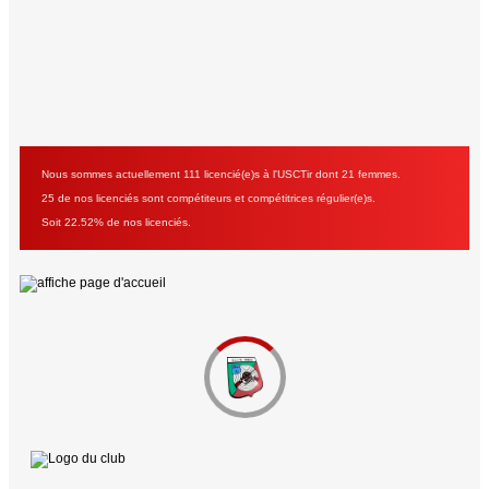
Nous sommes actuellement 111 licencié(e)s à l'USCTir dont 21 femmes.
25 de nos licenciés sont compétiteurs et compétitrices régulier(e)s.
Soit 22.52% de nos licenciés.