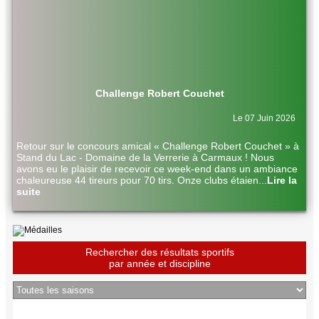
Challenge Robert Couchet
Le 07 Juin 2026
Retour sur le concours amical « Challenge Robert Couchet » à
Stand du Lac - Domaine de la Verrerie à Carmaux ! Nous
avons eu le plaisir de recevoir ce week-end dans un ambiance
chaleureuse 44 tireurs pour 70 tirs. Onze clubs étaien
...
Lire la
suite
Rechercher des résultats sportifs
par année et discipline