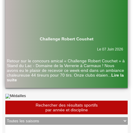
Challenge Robert Couchet
Le 07 Juin 2026
Retour sur le concours amical « Challenge Robert Couchet » à
Stand du Lac - Domaine de la Verrerie à Carmaux ! Nous
avons eu le plaisir de recevoir ce week-end dans un ambiance
chaleureuse 44 tireurs pour 70 tirs. Onze clubs étaien
...
Lire la
suite
Rechercher des résultats sportifs
par année et discipline