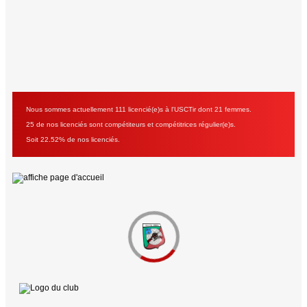
Nous sommes actuellement 111 licencié(e)s à l'USCTir dont 21 femmes.
25 de nos licenciés sont compétiteurs et compétitrices régulier(e)s.
Soit 22.52% de nos licenciés.