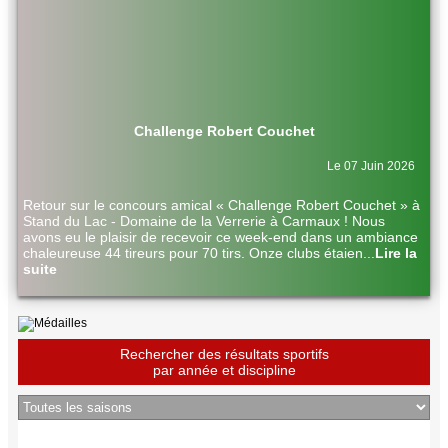
Challenge Robert Couchet
Le 07 Juin 2026
Retour sur le concours amical « Challenge Robert Couchet » à
Stand du Lac - Domaine de la Verrerie à Carmaux ! Nous
avons eu le plaisir de recevoir ce week-end dans un ambiance
chaleureuse 44 tireurs pour 70 tirs. Onze clubs étaien
...
Lire la
suite
Rechercher des résultats sportifs
par année et discipline