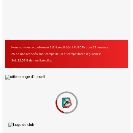
Nous sommes actuellement 111 licencié(e)s à l'USCTir dont 21 femmes.
25 de nos licenciés sont compétiteurs et compétitrices régulier(e)s.
Soit 22.52% de nos licenciés.