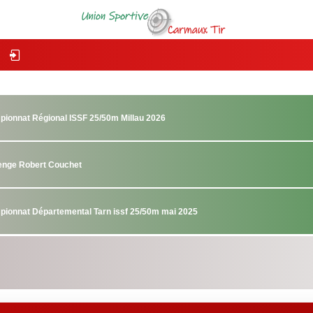
pionnat Régional ISSF 25/50m Millau 2026
lenge Robert Couchet
pionnat Départemental Tarn issf 25/50m mai 2025