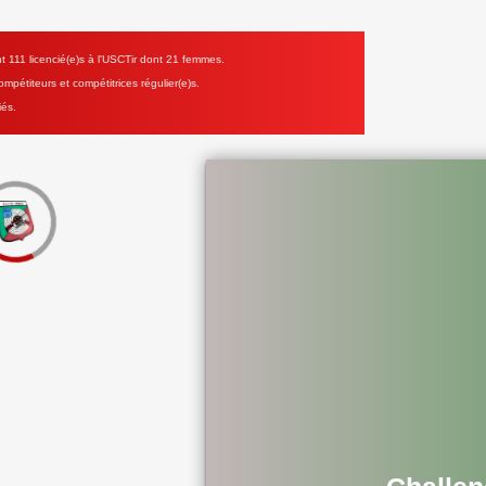
111 licencié(e)s à l'USCTir dont 21 femmes.
mpétiteurs et compétitrices régulier(e)s.
iés.