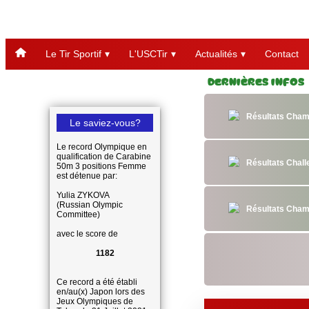
Le Tir Sportif
L'USCTir
Actualités
Contact
Dernières Infos
Résultats Cham
Le saviez-vous?
Le record Olympique en
qualification de Carabine
Résultats Chal
50m 3 positions Femme
est détenue par:
Yulia ZYKOVA
(Russian Olympic
Résultats Cham
Committee)
avec le score de
1182
Ce record a été établi
en/au(x) Japon lors des
Jeux Olympiques de