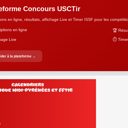
teforme Concours USCTir
ions en ligne, résultats, affichage Live et Timer ISSF pour les compétition
iptions en ligne
🏆 Résul
chage Live
⏱️ Timer
der à la plateforme →
Calendriers
Ligue Midi-Pyrénées et FFtir
s