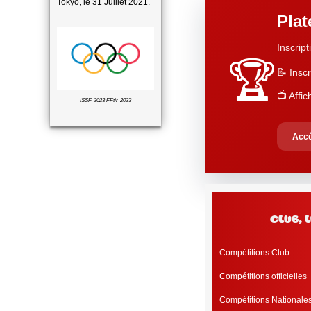
Tokyo, le 31 Juillet 2021.
Pla
Inscript
🏆
📝 Inscr
📺 Affi
ISSF-2023 FFtir-2023
Accé
club, 
Compétitions Club
Compétitions officielles
Compétitions Nationale