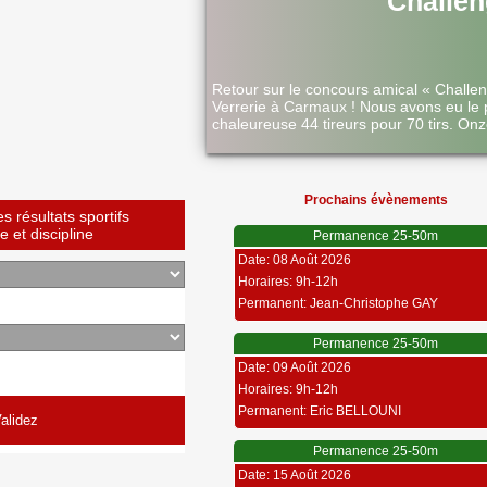
Challen
Retour sur le concours amical « Challe
Verrerie à Carmaux ! Nous avons eu le 
chaleureuse 44 tireurs pour 70 tirs. Onz
Prochains évènements
 résultats sportifs
 et discipline
Permanence 25-50m
Date: 08 Août 2026
Horaires: 9h-12h
Permanent: Jean-Christophe GAY
Permanence 25-50m
Date: 09 Août 2026
Horaires: 9h-12h
Permanent: Eric BELLOUNI
Permanence 25-50m
Date: 15 Août 2026