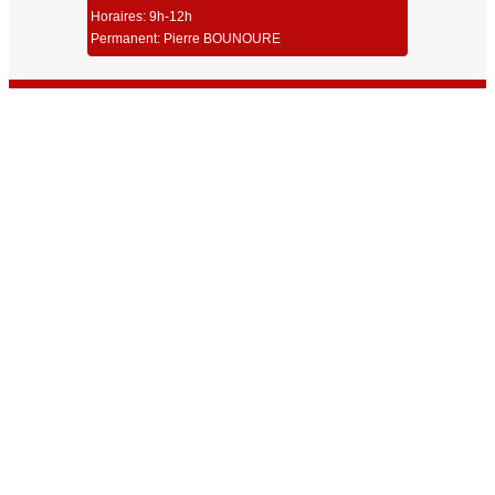
Horaires: 9h-12h
Permanent: Pierre BOUNOURE
Union Sportive Carmaux Tir
Dernières Infos
Toutes les Infos
Résultats Championnat Régional ISSF 25/50m Millau 2026
Résultats Challenge Robert Couchet