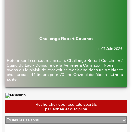
Challenge Robert Couchet
Le 07 Juin 2026
Retour sur le concours amical « Challenge Robert Couchet » à
Stand du Lac - Domaine de la Verrerie à Carmaux ! Nous
avons eu le plaisir de recevoir ce week-end dans un ambiance
chaleureuse 44 tireurs pour 70 tirs. Onze clubs étaien
...
Lire la
suite
Rechercher des résultats sportifs
par année et discipline