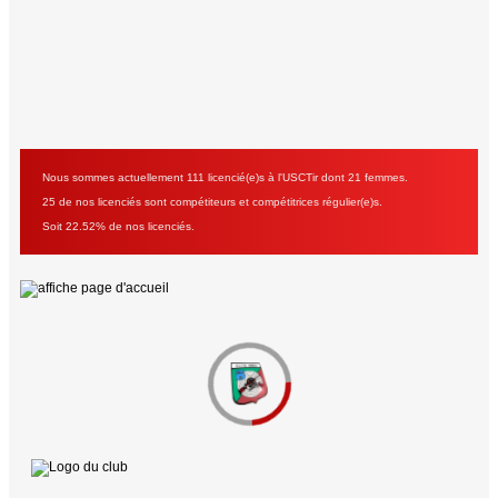
Nous sommes actuellement 111 licencié(e)s à l'USCTir dont 21 femmes.
25 de nos licenciés sont compétiteurs et compétitrices régulier(e)s.
Soit 22.52% de nos licenciés.