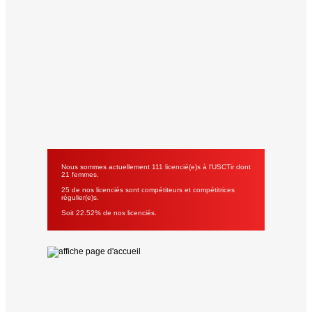
Nous sommes actuellement 111 licencié(e)s à l'USCTir dont
21 femmes.
25 de nos licenciés sont compétiteurs et compétitrices
régulier(e)s.
Soit 22.52% de nos licenciés.