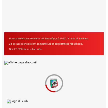
Nous sommes actuellement 111 licencié(e)s à l'USCTir dont 21 femmes.
25 de nos licenciés sont compétiteurs et compétitrices régulier(e)s.
Soit 22.52% de nos licenciés.