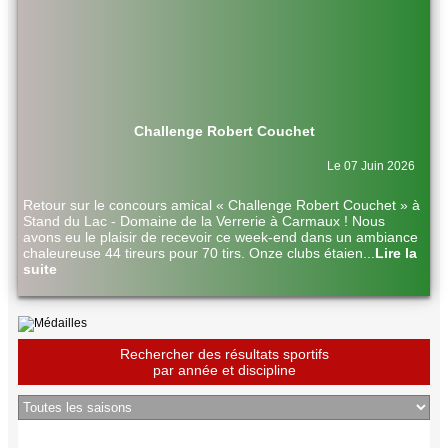
Challenge Robert Couchet
Le 07 Juin 2026
Retour sur le concours amical « Challenge Robert Couchet » à
Stand du Lac - Domaine de la Verrerie à Carmaux ! Nous
avons eu le plaisir de recevoir ce week-end dans un ambiance
chaleureuse 44 tireurs pour 70 tirs. Onze clubs étaien
...
Lire la
suite
Rechercher des résultats sportifs
par année et discipline