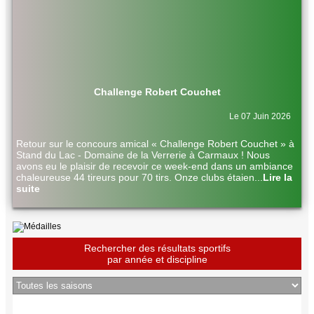
Challenge Robert Couchet
Le 07 Juin 2026
Retour sur le concours amical « Challenge Robert Couchet » à
Stand du Lac - Domaine de la Verrerie à Carmaux ! Nous
avons eu le plaisir de recevoir ce week-end dans un ambiance
chaleureuse 44 tireurs pour 70 tirs. Onze clubs étaien
...
Lire la
suite
Rechercher des résultats sportifs
par année et discipline