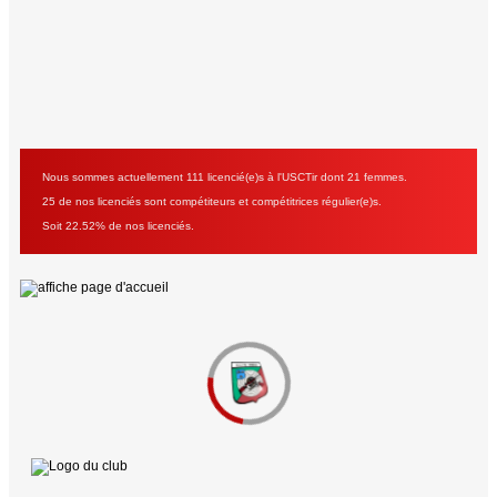
Nous sommes actuellement 111 licencié(e)s à l'USCTir dont 21 femmes.
25 de nos licenciés sont compétiteurs et compétitrices régulier(e)s.
Soit 22.52% de nos licenciés.