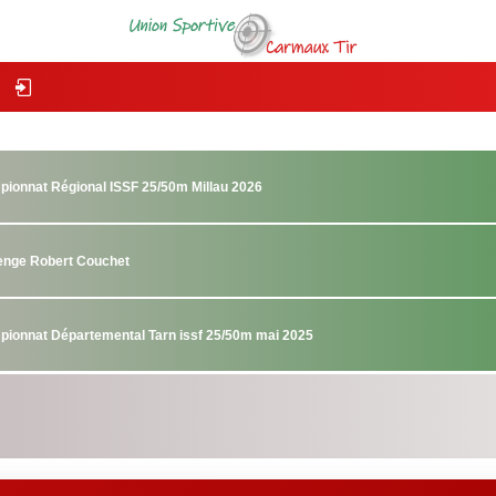
pionnat Régional ISSF 25/50m Millau 2026
lenge Robert Couchet
pionnat Départemental Tarn issf 25/50m mai 2025