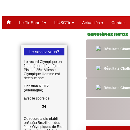
Le Tir Sportif
L'USCTir
Actualités
Contact
Dernières Infos
Résultats Cham
Le saviez-vous?
Le record Olympique en
finale (record égalé) de
Résultats Chal
Pistolet 25m Vitesse
Olympique Homme est
détenue par:
Christian REITZ
Résultats Cham
(Allemagne)
avec le score de
34
Ce record a été établi
en/au(x) Brézil lors des
Jeux Olympiques de Rio-