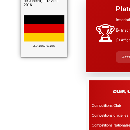
de-Janeiro, le 13 Août
2016.
Pla
Inscript
🏆
📝 Inscr
📺 Affi
ISSF-2023 FFtir-2023
Accé
c
Compétitions Club
Compétitions officielles
Compétitions Nationale