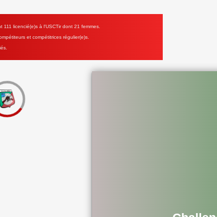
111 licencié(e)s à l'USCTir dont 21 femmes.
mpétiteurs et compétitrices régulier(e)s.
iés.