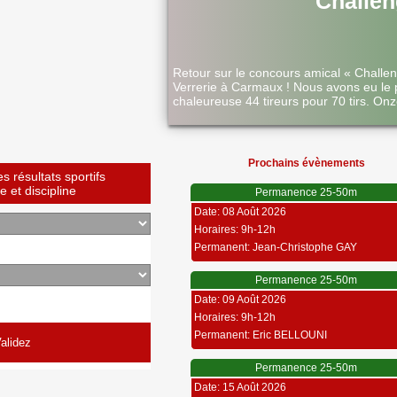
Challen
Retour sur le concours amical « Challe
Verrerie à Carmaux ! Nous avons eu le 
chaleureuse 44 tireurs pour 70 tirs. Onz
Prochains évènements
 résultats sportifs
 et discipline
Permanence 25-50m
Date: 08 Août 2026
Horaires: 9h-12h
Permanent: Jean-Christophe GAY
Permanence 25-50m
Date: 09 Août 2026
Horaires: 9h-12h
Permanent: Eric BELLOUNI
Permanence 25-50m
Date: 15 Août 2026