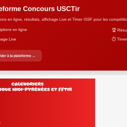
teforme Concours USCTir
ions en ligne, résultats, affichage Live et Timer ISSF pour les compétition
iptions en ligne
🏆 Résul
chage Live
⏱️ Timer
der à la plateforme →
Calendriers
lub, Ligue Midi-Pyrénées et FFtir
s