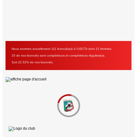
Nous sommes actuellement 111 licencié(e)s à l'USCTir dont 21 femmes.
25 de nos licenciés sont compétiteurs et compétitrices régulier(e)s.
Soit 22.52% de nos licenciés.