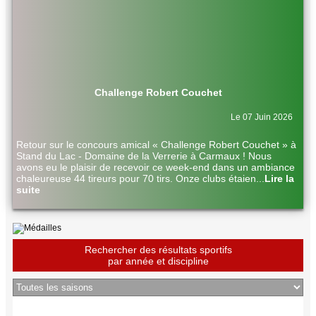
Challenge Robert Couchet
Le 07 Juin 2026
Retour sur le concours amical « Challenge Robert Couchet » à
Stand du Lac - Domaine de la Verrerie à Carmaux ! Nous
avons eu le plaisir de recevoir ce week-end dans un ambiance
chaleureuse 44 tireurs pour 70 tirs. Onze clubs étaien
...
Lire la
suite
Rechercher des résultats sportifs
par année et discipline