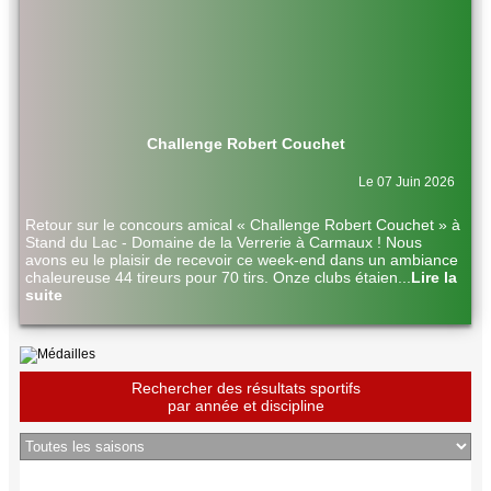
Challenge Robert Couchet
Le 07 Juin 2026
Retour sur le concours amical « Challenge Robert Couchet » à
Stand du Lac - Domaine de la Verrerie à Carmaux ! Nous
avons eu le plaisir de recevoir ce week-end dans un ambiance
chaleureuse 44 tireurs pour 70 tirs. Onze clubs étaien
...
Lire la
suite
Rechercher des résultats sportifs
par année et discipline