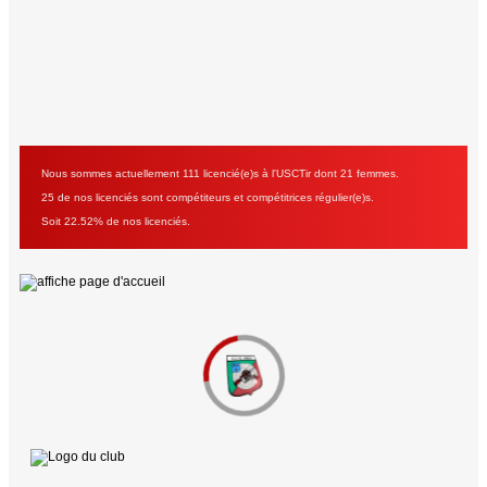
Nous sommes actuellement 111 licencié(e)s à l'USCTir dont 21 femmes.
25 de nos licenciés sont compétiteurs et compétitrices régulier(e)s.
Soit 22.52% de nos licenciés.