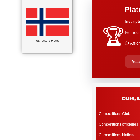
Pla
Inscript
🏆
📝 Inscr
ISSF-2023 FFtir-2023
📺 Affi
Accé
c
Compétitions Club
Compétitions officielles
Compétitions Nationale