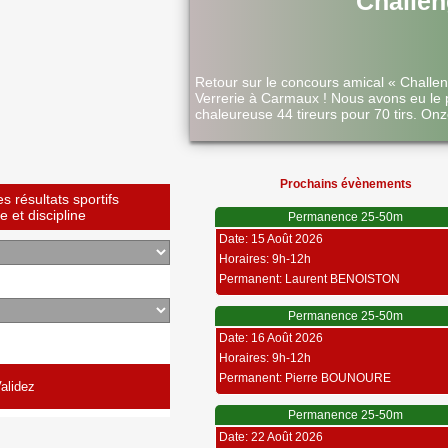
Challen
Retour sur le concours amical « Challe
Verrerie à Carmaux ! Nous avons eu le 
chaleureuse 44 tireurs pour 70 tirs. Onz
Prochains évènements
 résultats sportifs
 et discipline
Permanence 25-50m
Date: 15 Août 2026
Horaires: 9h-12h
Permanent: Laurent BENOISTON
Permanence 25-50m
Date: 16 Août 2026
Horaires: 9h-12h
Permanent: Pierre BOUNOURE
Permanence 25-50m
Date: 22 Août 2026