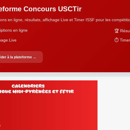
teforme Concours USCTir
ions en ligne, résultats, affichage Live et Timer ISSF pour les compétition
iptions en ligne
🏆 Résul
chage Live
⏱️ Timer
der à la plateforme →
Calendriers
lub, Ligue Midi-Pyrénées et FFtir
s