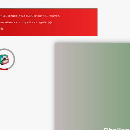
111 licencié(e)s à l'USCTir dont 21 femmes.
mpétiteurs et compétitrices régulier(e)s.
iés.