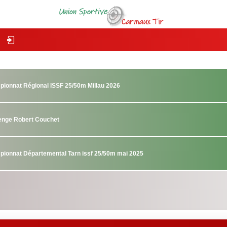
pionnat Régional ISSF 25/50m Millau 2026
lenge Robert Couchet
pionnat Départemental Tarn issf 25/50m mai 2025