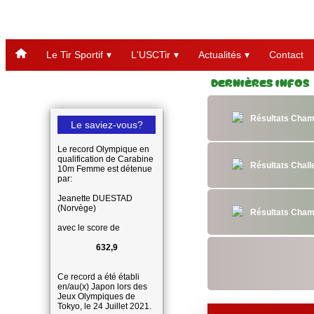
Le Tir Sportif
L'USCTir
Actualités
Contact
Dernières Infos
Résultats Cham
Le saviez-vous?
Le record Olympique en
qualification de Carabine
Résultats Chal
10m Femme est détenue
par:
Jeanette DUESTAD
(Norvège)
Résultats Cham
avec le score de
632,9
Ce record a été établi
en/au(x) Japon lors des
Jeux Olympiques de
Tokyo, le 24 Juillet 2021.