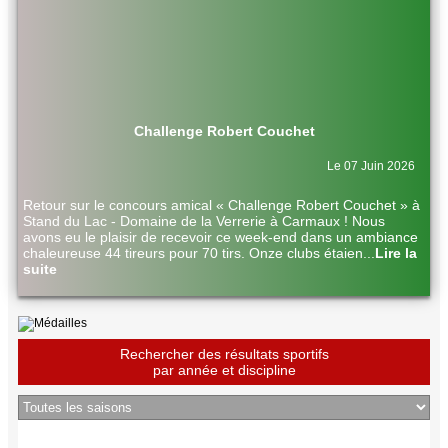
Challenge Robert Couchet
Le 07 Juin 2026
Retour sur le concours amical « Challenge Robert Couchet » à
Stand du Lac - Domaine de la Verrerie à Carmaux ! Nous
avons eu le plaisir de recevoir ce week-end dans un ambiance
chaleureuse 44 tireurs pour 70 tirs. Onze clubs étaien
...
Lire la
suite
Rechercher des résultats sportifs
par année et discipline