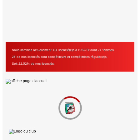
Nous sommes actuellement 111 licencié(e)s à l'USCTir dont 21 femmes.
25 de nos licenciés sont compétiteurs et compétitrices régulier(e)s.
Soit 22.52% de nos licenciés.