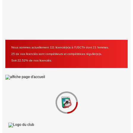
Nous sommes actuellement 111 licencié(e)s à l'USCTir dont 21 femmes.
25 de nos licenciés sont compétiteurs et compétitrices régulier(e)s.
Soit 22.52% de nos licenciés.