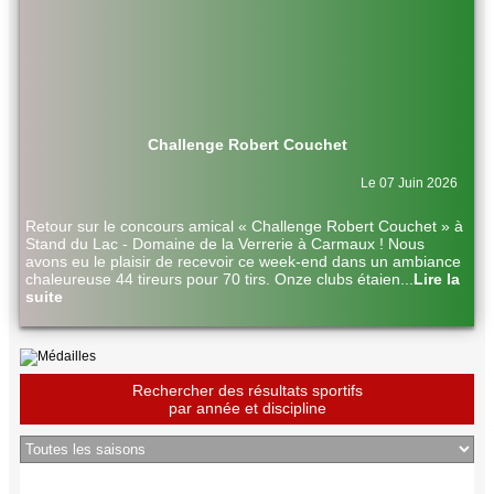
Challenge Robert Couchet
Le 07 Juin 2026
Retour sur le concours amical « Challenge Robert Couchet » à
Stand du Lac - Domaine de la Verrerie à Carmaux ! Nous
avons eu le plaisir de recevoir ce week-end dans un ambiance
chaleureuse 44 tireurs pour 70 tirs. Onze clubs étaien
...
Lire la
suite
Rechercher des résultats sportifs
par année et discipline