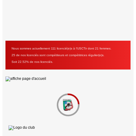
Nous sommes actuellement 111 licencié(e)s à l'USCTir dont 21 femmes.
25 de nos licenciés sont compétiteurs et compétitrices régulier(e)s.
Soit 22.52% de nos licenciés.