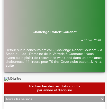
Challenge Robert Couchet
Le 07 Juin 2026
Retour sur le concours amical « Challenge Robert Couchet » à
Stand du Lac - Domaine de la Verrerie à Carmaux ! Nous
avons eu le plaisir de recevoir ce week-end dans un ambiance
chaleureuse 44 tireurs pour 70 tirs. Onze clubs étaien
...
Lire la
suite
Rechercher des résultats sportifs
par année et discipline