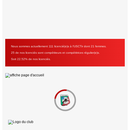
Nous sommes actuellement 111 licencié(e)s à l'USCTir dont 21 femmes.
25 de nos licenciés sont compétiteurs et compétitrices régulier(e)s.
Soit 22.52% de nos licenciés.