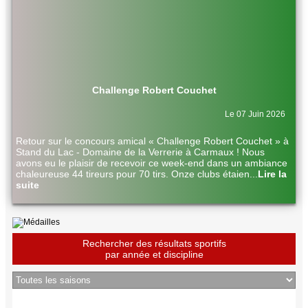
Challenge Robert Couchet
Le 07 Juin 2026
Retour sur le concours amical « Challenge Robert Couchet » à
Stand du Lac - Domaine de la Verrerie à Carmaux ! Nous
avons eu le plaisir de recevoir ce week-end dans un ambiance
chaleureuse 44 tireurs pour 70 tirs. Onze clubs étaien
...
Lire la
suite
Rechercher des résultats sportifs
par année et discipline