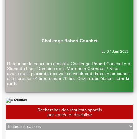
Challenge Robert Couchet
Le 07 Juin 2026
Retour sur le concours amical « Challenge Robert Couchet » à
Stand du Lac - Domaine de la Verrerie à Carmaux ! Nous
avons eu le plaisir de recevoir ce week-end dans un ambiance
chaleureuse 44 tireurs pour 70 tirs. Onze clubs étaien
...
Lire la
suite
Rechercher des résultats sportifs
par année et discipline