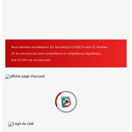
Nous sommes actuellement 111 licencié(e)s à l'USCTir dont 21 femmes.
25 de nos licenciés sont compétiteurs et compétitrices régulier(e)s.
Soit 22.52% de nos licenciés.