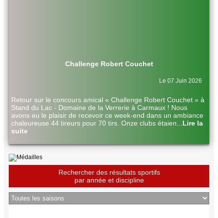
Challenge Robert Couchet
Le 07 Juin 2026
Retour sur le concours amical « Challenge Robert Couchet » à
Stand du Lac - Domaine de la Verrerie à Carmaux ! Nous
avons eu le plaisir de recevoir ce week-end dans un ambiance
chaleureuse 44 tireurs pour 70 tirs. Onze clubs étaien
...
Lire la
suite
Rechercher des résultats sportifs
par année et discipline