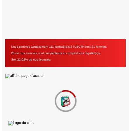
Nous sommes actuellement 111 licencié(e)s à l'USCTir dont 21 femmes.
25 de nos licenciés sont compétiteurs et compétitrices régulier(e)s.
Soit 22.52% de nos licenciés.