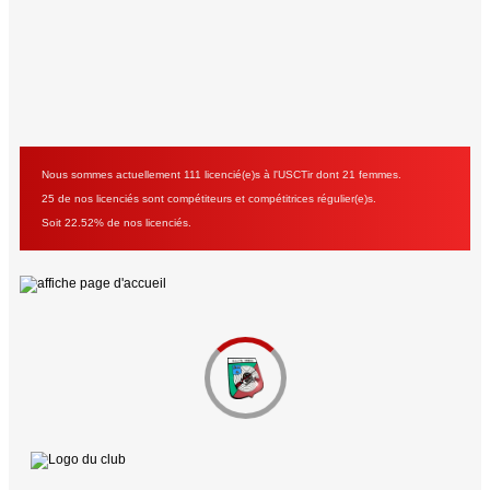
Nous sommes actuellement 111 licencié(e)s à l'USCTir dont 21 femmes.
25 de nos licenciés sont compétiteurs et compétitrices régulier(e)s.
Soit 22.52% de nos licenciés.