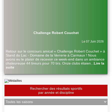
Challenge Robert Couchet
Le 07 Juin 2026
Retour sur le concours amical « Challenge Robert Couchet » à
Stand du Lac - Domaine de la Verrerie à Carmaux ! Nous
avons eu le plaisir de recevoir ce week-end dans un ambiance
chaleureuse 44 tireurs pour 70 tirs. Onze clubs étaien
...
Lire la
suite
Rechercher des résultats sportifs
par année et discipline