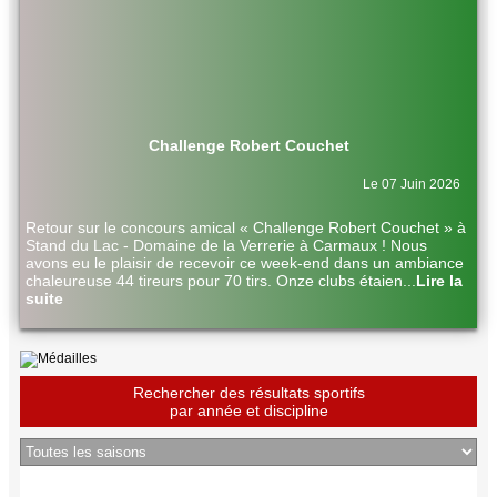
Challenge Robert Couchet
Le 07 Juin 2026
Retour sur le concours amical « Challenge Robert Couchet » à
Stand du Lac - Domaine de la Verrerie à Carmaux ! Nous
avons eu le plaisir de recevoir ce week-end dans un ambiance
chaleureuse 44 tireurs pour 70 tirs. Onze clubs étaien
...
Lire la
suite
Rechercher des résultats sportifs
par année et discipline