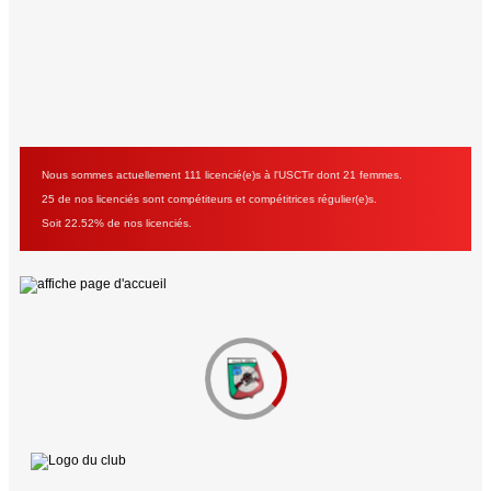
Nous sommes actuellement 111 licencié(e)s à l'USCTir dont 21 femmes.
25 de nos licenciés sont compétiteurs et compétitrices régulier(e)s.
Soit 22.52% de nos licenciés.