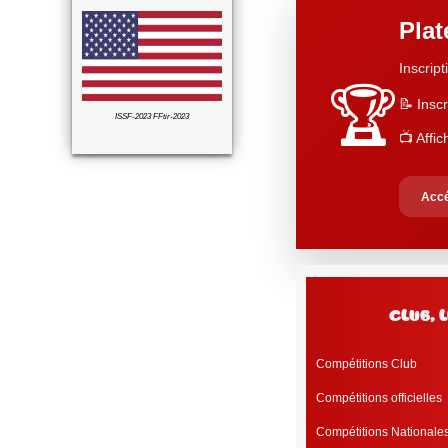
Pla
Inscript
🏆
📝 Inscr
ISSF-2023 FFtir-2023
📺 Affi
Accé
club, 
Compétitions Club
Compétitions officielles
Compétitions Nationale