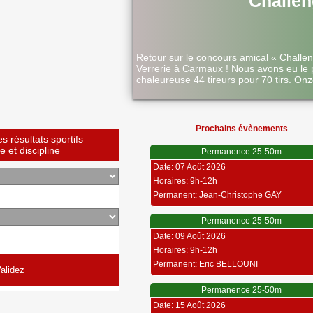
Challen
Retour sur le concours amical « Challe
Verrerie à Carmaux ! Nous avons eu le 
chaleureuse 44 tireurs pour 70 tirs. Onz
Prochains évènements
 résultats sportifs
 et discipline
Permanence 25-50m
Date: 07 Août 2026
Horaires: 9h-12h
Permanent: Jean-Christophe GAY
Permanence 25-50m
Date: 09 Août 2026
Horaires: 9h-12h
Permanent: Eric BELLOUNI
Permanence 25-50m
Date: 15 Août 2026