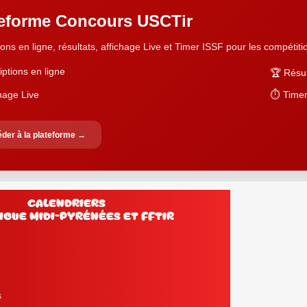
teforme Concours USCTir
ions en ligne, résultats, affichage Live et Timer ISSF pour les compétition
iptions en ligne
🏆 Résul
chage Live
⏱️ Timer
der à la plateforme →
Calendriers
Ligue Midi-Pyrénées et FFtir
s