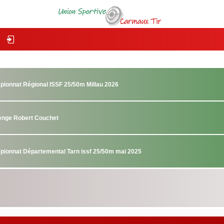
pionnat Régional ISSF 25/50m Millau 2026
lenge Robert Couchet
pionnat Départemental Tarn issf 25/50m mai 2025