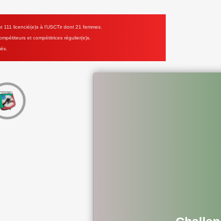
111 licencié(e)s à l'USCTir dont 21 femmes.
mpétiteurs et compétitrices régulier(e)s.
iés.