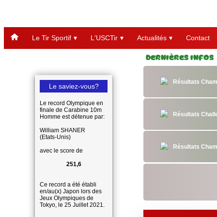
Le Tir Sportif
L'USCTir
Actualités
Contact
Dernières Infos
Résultats Cham
Le saviez-vous?
Le record Olympique en
finale de Carabine 10m
Résultats Chal
Homme est détenue par:
William SHANER
(Etats-Unis)
Résultats Cham
avec le score de
251,6
Ce record a été établi
en/au(x) Japon lors des
Jeux Olympiques de
Tokyo, le 25 Juillet 2021.