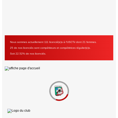
Nous sommes actuellement 111 licencié(e)s à l'USCTir dont 21 femmes.
25 de nos licenciés sont compétiteurs et compétitrices régulier(e)s.
Soit 22.52% de nos licenciés.