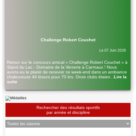
Challenge Robert Couchet
Le 07 Juin 2026
Retour sur le concours amical « Challenge Robert Couchet » à
Stand du Lac - Domaine de la Verrerie à Carmaux ! Nous
avons eu le plaisir de recevoir ce week-end dans un ambiance
chaleureuse 44 tireurs pour 70 tirs. Onze clubs étaien
...
Lire la
suite
Rechercher des résultats sportifs
par année et discipline