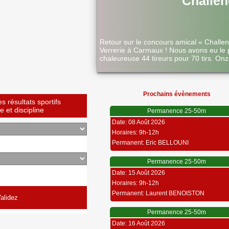
Challen
Retour sur le concours amical « Challe
Verrerie à Carmaux ! Nous avons eu le 
chaleureuse 44 tireurs pour 70 tirs. Onz
Prochains évènements
 résultats sportifs
 et discipline
Permanence 25-50m
Date: 08 Août 2026
Horaires: 9h-12h
Permanent: Eric BELLOUNI
Permanence 25-50m
Date: 15 Août 2026
Horaires: 9h-12h
Permanent: Laurent BENOISTON
Permanence 25-50m
Date: 16 Août 2026