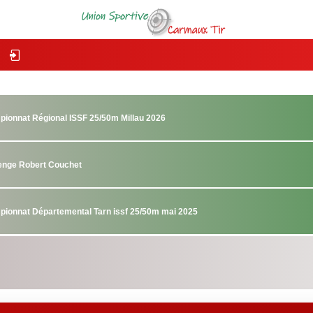
pionnat Régional ISSF 25/50m Millau 2026
lenge Robert Couchet
pionnat Départemental Tarn issf 25/50m mai 2025