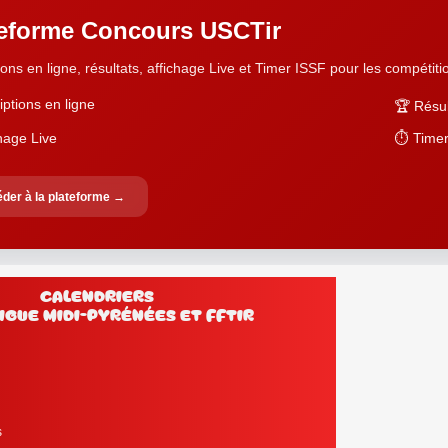
teforme Concours USCTir
ions en ligne, résultats, affichage Live et Timer ISSF pour les compétition
iptions en ligne
🏆 Résul
chage Live
⏱️ Timer
der à la plateforme →
Calendriers
Ligue Midi-Pyrénées et FFtir
s