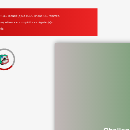
111 licencié(e)s à l'USCTir dont 21 femmes.
mpétiteurs et compétitrices régulier(e)s.
iés.