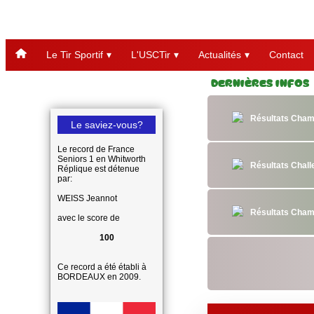
Le Tir Sportif
L'USCTir
Actualités
Contact
Dernières Infos
Résultats Cham
Le saviez-vous?
Le record de France
Seniors 1 en Whitworth
Résultats Chal
Réplique est détenue
par:
WEISS Jeannot
Résultats Cham
avec le score de
100
Ce record a été établi à
BORDEAUX en 2009.