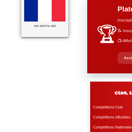
Pla
Inscript
🏆
ISSF-2023 FFtir-2023
📝 Inscr
📺 Affi
Accé
club, 
Compétitions Club
Compétitions officielles
Compétitions Nationale