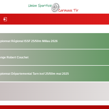
pionnat Régional ISSF 25/50m Millau 2026
lenge Robert Couchet
pionnat Départemental Tarn issf 25/50m mai 2025