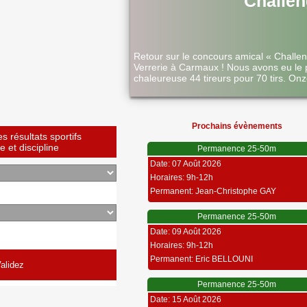
Challen
Retour sur le concours amical « Challe
Verrerie à Carmaux ! Nous avons eu le 
chaleureuse 44 tireurs pour 70 tirs. Onz
Prochains évènements
 résultats sportifs
 et discipline
Permanence 25-50m
Date: 07 Août 2026
Horaires: 9h-12h
Permanent: Jean-Christophe GAY
Permanence 25-50m
Date: 09 Août 2026
Horaires: 9h-12h
Permanent: Eric BELLOUNI
Permanence 25-50m
Date: 15 Août 2026