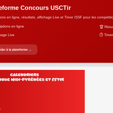
teforme Concours USCTir
ions en ligne, résultats, affichage Live et Timer ISSF pour les compétition
iptions en ligne
🏆 Résul
chage Live
⏱️ Timer
der à la plateforme →
Calendriers
lub, Ligue Midi-Pyrénées et FFtir
s