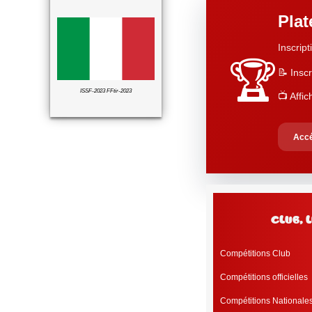
Pla
Inscript
🏆
📝 Inscr
ISSF-2023 FFtir-2023
📺 Affi
Accé
c
Compétitions Club
Compétitions officielles
Compétitions Nationale