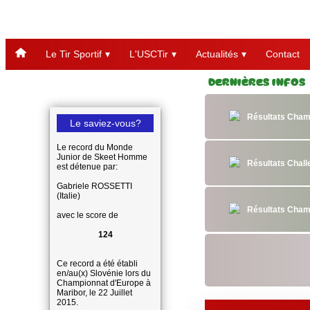
Le Tir Sportif
L'USCTir
Actualités
Contact
Dernières Infos
Résultats Cham
Le saviez-vous?
Le record du Monde
Junior de Skeet Homme
Résultats Chal
est détenue par:
Gabriele ROSSETTI
(Italie)
Résultats Cham
avec le score de
124
Ce record a été établi
en/au(x) Slovénie lors du
Championnat d'Europe à
Maribor, le 22 Juillet
2015.