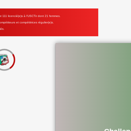
111 licencié(e)s à l'USCTir dont 21 femmes.
mpétiteurs et compétitrices régulier(e)s.
iés.