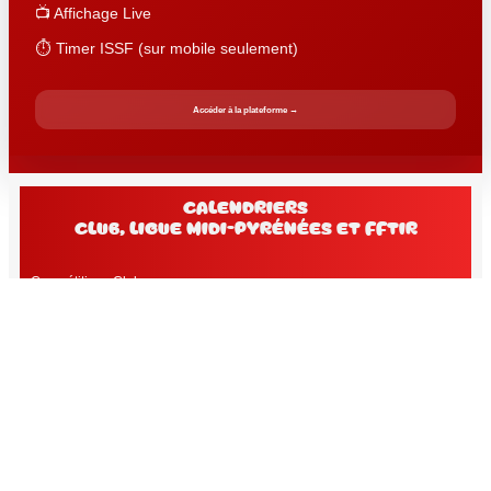
📺 Affichage Live
⏱️ Timer ISSF (sur mobile seulement)
Accéder à la plateforme →
Calendriers
club, Ligue Midi-Pyrénées et FFtir
Compétitions Club
Compétitions officielles
Compétitions Nationales
Concours Amicaux
Modèle Certificat Médical 2025-2026