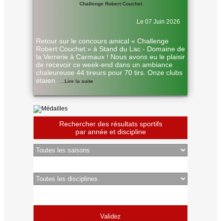
Challenge Robert Couchet
Le 07 Juin 2026
Retour sur le concours amical « Challenge
Robert Couchet » à Stand du Lac - Domaine de
la Verrerie à Carmaux ! Nous avons eu le plaisir
de recevoir ce week-end dans un ambiance
chaleureuse 44 tireurs pour 70 tirs. Onze clubs
étaien
...
Lire la suite
Rechercher des résultats sportifs
par année et discipline