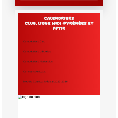
Calendriers
club, Ligue Midi-Pyrénées et
FFtir
Compétitions Club
Compétitions officielles
Compétitions Nationales
Concours Amicaux
Modèle Certificat Médical 2025-2026