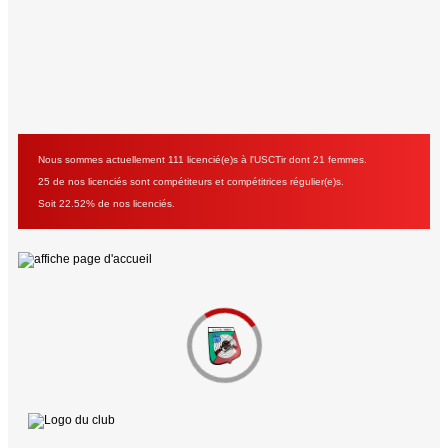
Nous sommes actuellement 111 licencié(e)s à l'USCTir dont 21 femmes.
25 de nos licenciés sont compétiteurs et compétitrices régulier(e)s.
Soit 22.52% de nos licenciés.