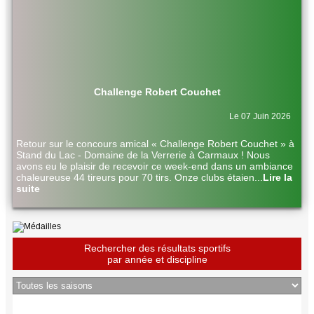
Challenge Robert Couchet
Le 07 Juin 2026
Retour sur le concours amical « Challenge Robert Couchet » à
Stand du Lac - Domaine de la Verrerie à Carmaux ! Nous
avons eu le plaisir de recevoir ce week-end dans un ambiance
chaleureuse 44 tireurs pour 70 tirs. Onze clubs étaien
...
Lire la
suite
Rechercher des résultats sportifs
par année et discipline