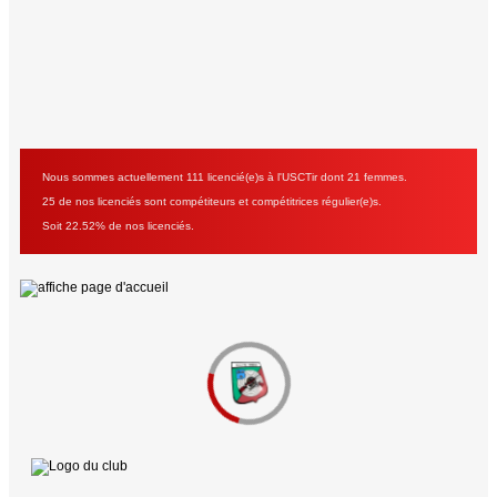
Nous sommes actuellement 111 licencié(e)s à l'USCTir dont 21 femmes.
25 de nos licenciés sont compétiteurs et compétitrices régulier(e)s.
Soit 22.52% de nos licenciés.