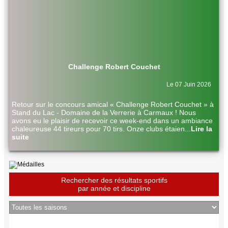
Challenge Robert Couchet
Le 07 Juin 2026
Retour sur le concours amical « Challenge Robert Couchet » à
Stand du Lac - Domaine de la Verrerie à Carmaux ! Nous
avons eu le plaisir de recevoir ce week-end dans un ambiance
chaleureuse 44 tireurs pour 70 tirs. Onze clubs étaien
...
Lire la
suite
Rechercher des résultats sportifs
par année et discipline