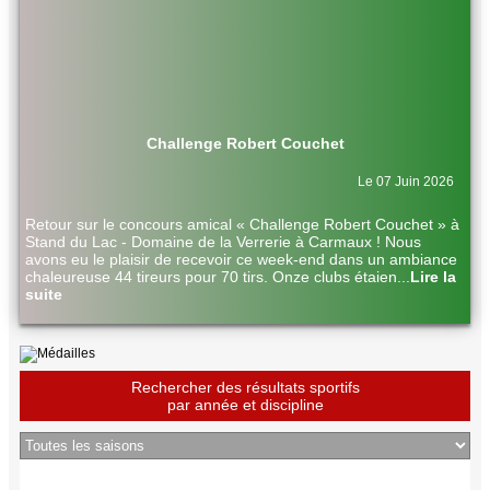
Challenge Robert Couchet
Le 07 Juin 2026
Retour sur le concours amical « Challenge Robert Couchet » à
Stand du Lac - Domaine de la Verrerie à Carmaux ! Nous
avons eu le plaisir de recevoir ce week-end dans un ambiance
chaleureuse 44 tireurs pour 70 tirs. Onze clubs étaien
...
Lire la
suite
Rechercher des résultats sportifs
par année et discipline