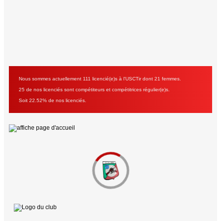
Nous sommes actuellement 111 licencié(e)s à l'USCTir dont 21 femmes.
25 de nos licenciés sont compétiteurs et compétitrices régulier(e)s.
Soit 22.52% de nos licenciés.