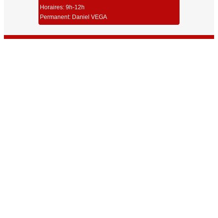
Horaires: 9h-12h
Permanent: Daniel VEGA
Union Sportive Carmaux Tir
Dernières Infos
Toutes les Infos
Résultats Championnat Régional ISSF 25/50m Millau 2026
Résultats Challenge Robert Couchet