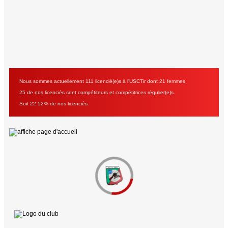
Nous sommes actuellement 111 licencié(e)s à l'USCTir dont 21 femmes.
25 de nos licenciés sont compétiteurs et compétitrices régulier(e)s.
Soit 22.52% de nos licenciés.