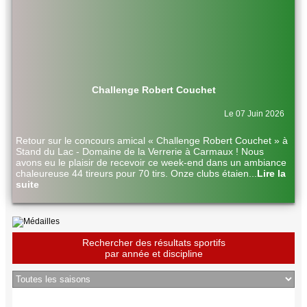
Challenge Robert Couchet
Le 07 Juin 2026
Retour sur le concours amical « Challenge Robert Couchet » à
Stand du Lac - Domaine de la Verrerie à Carmaux ! Nous
avons eu le plaisir de recevoir ce week-end dans un ambiance
chaleureuse 44 tireurs pour 70 tirs. Onze clubs étaien
...
Lire la
suite
Rechercher des résultats sportifs
par année et discipline