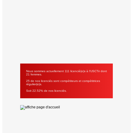
Nous sommes actuellement 111 licencié(e)s à l'USCTir dont
21 femmes.
25 de nos licenciés sont compétiteurs et compétitrices
régulier(e)s.
Soit 22.52% de nos licenciés.